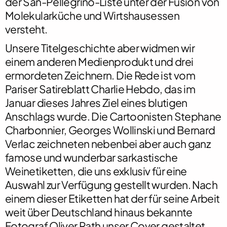
der
San-Pellegrino
-Liste unter der Fusion von
Molekularküche und Wirtshausessen
versteht.
Unsere Titelgeschichte aber widmen wir
einem anderen Medienprodukt und drei
ermordeten Zeichnern. Die Rede ist vom
Pariser Satireblatt
Charlie Hebdo
, das im
Januar dieses Jahres Ziel eines blutigen
Anschlags wurde. Die Cartoonisten Stephane
Charbonnier, Georges Wollinski und Bernard
Verlac zeichneten nebenbei aber auch ganz
famose und wunderbar sarkastische
Weinetiketten, die uns exklusiv für eine
Auswahl zur Verfügung gestellt wurden. Nach
einem dieser Etiketten hat der für seine Arbeit
weit über Deutschland hinaus bekannte
Fotograf Oliver Rath unser Cover gestaltet.