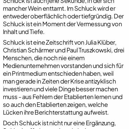
Schluck
ist auch jene Sekunde, in der sich
mancher Wein enttarnt. Im Schluck wird er
entweder oberflächlich oder tiefgründig. Der
Schluck
ist ein Moment der Vermessung von
Inhalt und Tiefe.
Schluck
ist eine Zeitschrift von Julia Klüber,
Christian Schärmer und Paul Truszkowski, drei
Menschen, die noch nie einem
Medienunternehmen vorstanden und sich für
ein Printmedium entschieden haben, weil
man gerade in Zeiten der Krise antizyklisch
investieren und viele Dinge besser machen
muss - aus Fehlern der Etablierten lernen und
so auch den Etablierten zeigen, welche
Lücken ihre Berichterstattung aufweist.
Doch
Schluck
ist nicht nur eine Ergänzung,