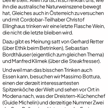
ihn die australische Naturweinszene bewegt
hat, Gleiches auch in Österreich zu versuchen
und mit
Cordobar
-Teilhaber Christof
Ellinghaus trinken wir eine letzte Flasche Wein,
die nicht die letzte bleiben wird.
Dazu gibt es Meinung satt von Gerhard Retter
(über Ethik beim Betrinken), Sebastian
Bordthäuser (eigentlich zum gleichen Thema)
und Manfred Klimek (über die Steakfresser).
Und weil man das bisschen Trinken auch
Essen kann, besuchen wir Massimo Bottura,
einen der derzeit interessantesten
Spitzenköche der Welt und sehen vor Ort in
Modena nach, was der Dreistern-Küchenchef
(
Guide Michelin
) und derzeitige Nummer Zwei