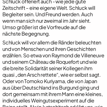
Schluck
offeriert auch - wie jede gute
Zeitschrift – eine eigene Welt.
Schluck
will
Begleiter sein. Und Freund werden. Auch
wenn man sich nur zweimal im Jahr sieht.
Umso größer ist die Vorfreude auf die
nächste Begegnung.
Schluck
will vor allem die Ränder beleuchten
und von Menschen und ihren Geschichten
erzählen. So etwa von Raymond de Villeneuve
und seinem
Château de Roquefort
und wie
die breite Solidarität seiner Kollegen ihm
quasi „den Arsch rettete“, wie er selbst sagt.
Oder von Tomoko Kuriyama, die von Japan
aus über Deutschland ins Burgund ging und
dort gemeinsam mit ihrem Mann eine kleines,
individuelles Weingutsexperiment auf die
Beine stellt. Alwin Jurtschitsch erklärt uns, wie